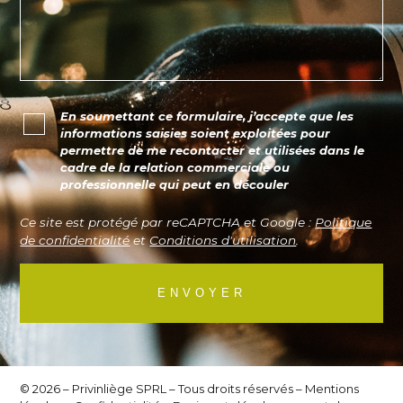
En soumettant ce formulaire, j’accepte que les
informations saisies soient exploitées pour
permettre de me recontacter et utilisées dans le
cadre de la relation commerciale ou
professionnelle qui peut en découler
Ce site est protégé par reCAPTCHA et Google :
Politique
de confidentialité
et
Conditions d'utilisation
.
© 2026 – Privinliège SPRL – Tous droits réservés –
Mentions