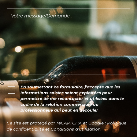
En soumettant ce formulaire, j’accepte que les
informations saisies soient exploitées pour
permettre de me recontacter et utilisées dans le
cadre de la relation commerciale ou
professionnelle qui peut en découler
Ce site est protégé par reCAPTCHA et Google :
Politique
de confidentialité
et
Conditions d'utilisation
.