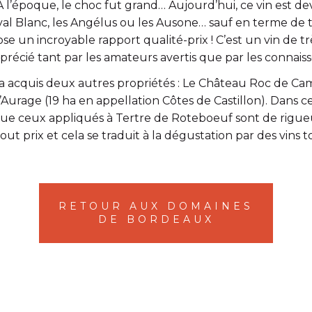
À l’époque, le choc fut grand… Aujourd’hui,
ce vin est d
val Blanc, les Angélus ou les Ausone… sauf en terme de tar
se un incroyable rapport qualité-prix !
C’est
un vin de tr
précié tant par les amateurs avertis que par les connaiss
le a acquis deux autres propriétés : Le Château Roc de C
Aurage (19 ha en appellation Côtes de Castillon). Dans 
que ceux appliqués à Tertre de Roteboeuf sont de rigueur
tout prix et cela se traduit à la dégustation par
des vins 
RETOUR AUX DOMAINES
DE BORDEAUX