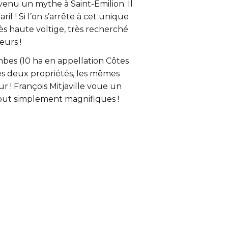
evenu un mythe à Saint-Emilion
. Il
if ! Si l’on s’arrête à cet unique
ès haute voltige, très recherché
eurs !
ambes (10 ha en appellation Côtes
ces deux propriétés, les mêmes
 ! François Mitjaville voue un
tout simplement magnifiques
!