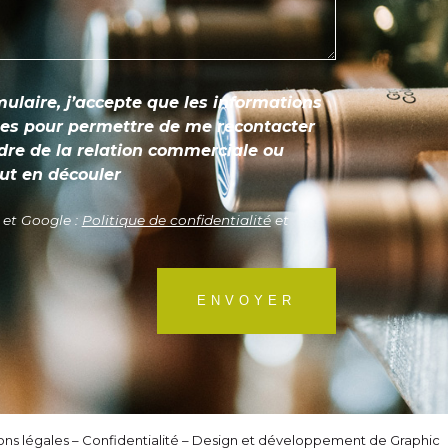
ulaire, j’accepte que les informations
tées pour permettre de me recontacter
adre de la relation commerciale ou
eut en découler
 et Google :
Politique de confidentialité
et
ns légales
–
Confidentialité
– Design et développement de
Graphic