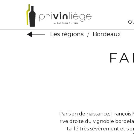
Q
Les régions
Bordeaux
/
FA
Parisien de naissance, François M
rive droite du vignoble bordela
taillé très sévèrement et si